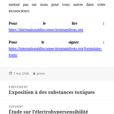
surtout pas sur nous pour vous suivre dans votre
inconscience.
Pour le lire :
https://internationaldisconnectionmanifesto.org
Pour le signer :
https://internationaldisconnectionmanifesto.org/formulaire-
form/
Publié
Auteur
7 mai 2026
prose
le
Navigation
PRÉCÉDENT
de
Exposition à des substances toxiques
Article
l’article
précédent :
SUIVANT
Étude sur l’électrohypersensibilité
Article