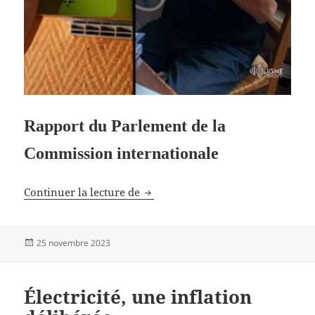
Rapport du Parlement de la
Commission internationale
Protection contre les rayonnemen
Continuer la lecture de
Publié
25 novembre 2023
le
Électricité, une inflation