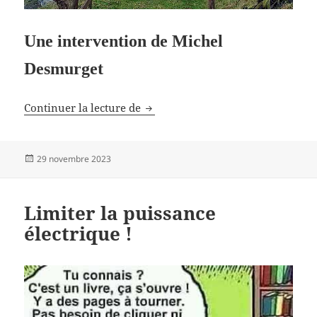
Une intervention de Michel
Desmurget
Il faut réduire drastiquement le t
Continuer la lecture de
Publié
29 novembre 2023
le
Limiter la puissance
électrique !