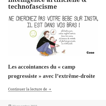
technofascisme
Les accointances du « camp
progressiste » avec l’extrême-droite
Intelligence artificielle & technof
Continuer la lecture de
Publié