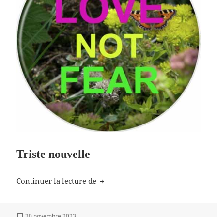
Triste nouvelle
Michèle Rivasi est décédée
Continuer la lecture de
Publié
30 novembre 2023