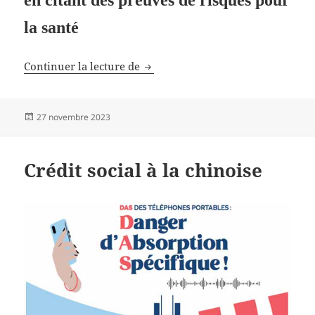
la santé
Stamford et la 5G
Continuer la lecture de
Publié
27 novembre 2023
le
Crédit social à la chinoise