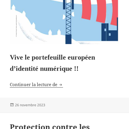
Vive le portefeuille européen
d’identité numérique !!
Crédit social à la chinoise
Continuer la lecture de
Publié
26 novembre 2023
le
Protection contre les