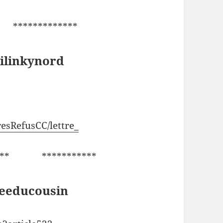
 *************
ilinkynord
resRefusCC/lettre_
****** ***********
leeducousin