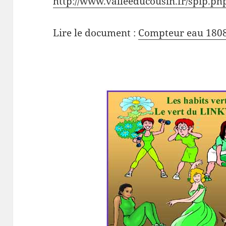
http://www.valleeducousin.fr/spip.ph
Lire le document :
Compteur eau 180