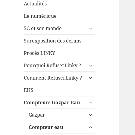
Actualités
Le numérique
ouvrir
5G et son monde
le
sous-
Surexposition des écrans
menu
Procès LINKY
ouvrir
Pourquoi RefuserLinky ?
le
ouvrir
sous-
Comment RefuserLinky ?
le
menu
sous-
EHS
menu
ouvrir
Compteurs Gazpar-Eau
le
ouvrir
sous-
Gazpar
le
menu
ouvrir
sous-
Compteur eau
le
menu