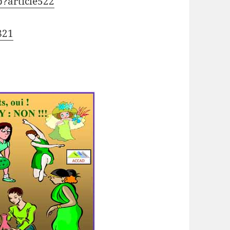
p?article522
821