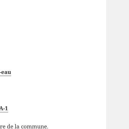
-eau
A-1
aire de la commune.