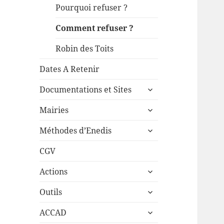
sous-
Pourquoi refuser ?
menu
Comment refuser ?
Robin des Toits
Dates A Retenir
ouvrir
Documentations et Sites
le
ouvrir
sous-
Mairies
le
menu
ouvrir
sous-
Méthodes d’Enedis
le
menu
sous-
CGV
menu
ouvrir
Actions
le
ouvrir
sous-
Outils
le
menu
ouvrir
sous-
ACCAD
le
menu