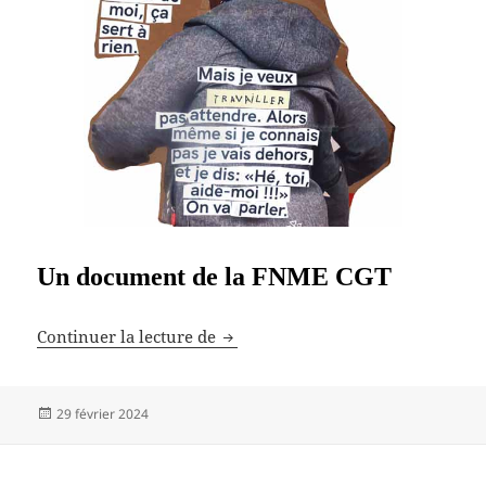
Un document de la FNME CGT
Cass€ investigations
Continuer la lecture de
Publié
29 février 2024
le