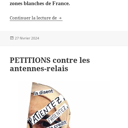
zones blanches de France.
Une zone blanche et une antenne 
Continuer la lecture de
Publié
27 février 2024
le
PETITIONS contre les
antennes-relais