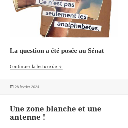
La question a été posée au Sénat
TikTok menace-t-il l’équilibre psy
Continuer la lecture de
Publié
28 février 2024
le
Une zone blanche et une
antenne !