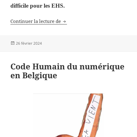
difficile pour les EHS
.
PETITIONS contre les antennes-rel
Continuer la lecture de
Publié
26 février 2024
le
Code Humain du numérique
en Belgique