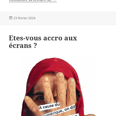
Publié
23 février 2024
le
Etes-vous accro aux
écrans ?