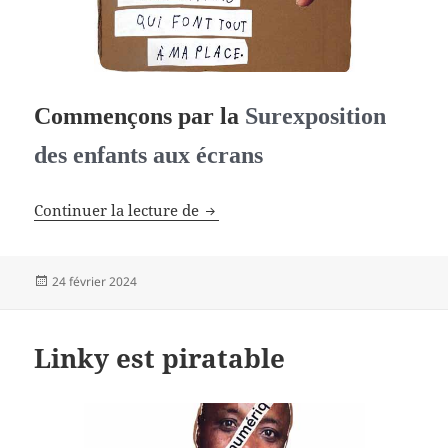
Commençons par la
Surexposition
des enfants aux écrans
Lève les yeux du 20 février
Continuer la lecture de
Publié
24 février 2024
le
Linky est piratable