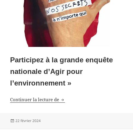
Participez à la grande enquête
nationale d’Agir pour
l’environnement »
Etes-vous accro aux écrans ?
Continuer la lecture de
Publié
22 février 2024
le