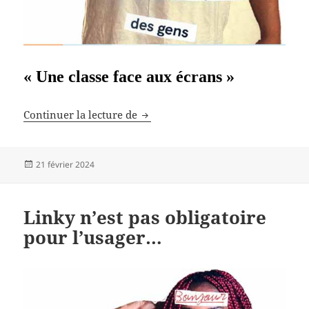
« Une classe face aux écrans »
« Et si on levait les yeux ? »
Continuer la lecture de
Publié
21 février 2024
le
Linky n’est pas obligatoire
pour l’usager…