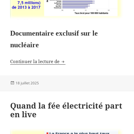
Documentaire exclusif sur le
nucléaire
Comment il va ruiner la France
Continuer la lecture de
Publié
18 juillet 2025
le
Quand la fée électricité part
en live