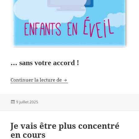
…
sans votre accord !
EDF va changer votre contrat
Continuer la lecture de
Publié
9 juillet 2025
le
Je vais être plus concentré
en cours