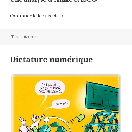
Les Glioblastomes chez les 15-39 
Continuer la lecture de
Publié
28 juillet 2025
le
Dictature numérique