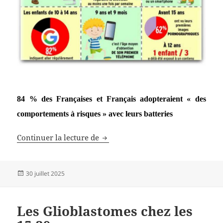
84 % des Françaises et Français adopteraient « des
comportements à risques » avec leurs batteries
Les Français et les batteries
Continuer la lecture de
Publié
30 juillet 2025
le
Les Glioblastomes chez les