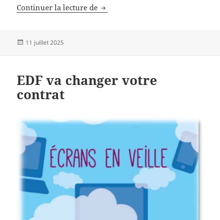
Transports en Occitanie
Continuer la lecture de
Publié
11 juillet 2025
le
EDF va changer votre
contrat