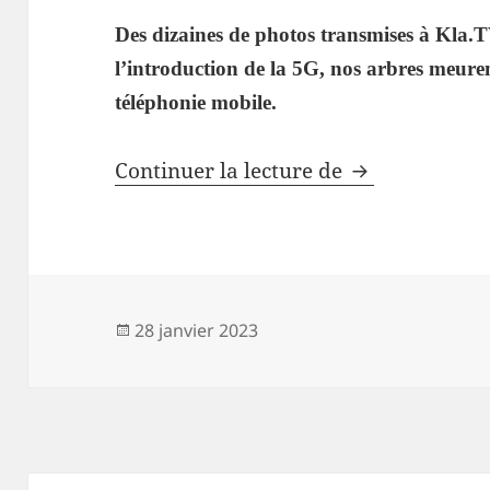
Des dizaines de photos transmises à Kla
l’introduction de la 5G, nos arbres meuren
téléphonie mobile.
Arbres et abei
Continuer la lecture de
Publié
28 janvier 2023
le