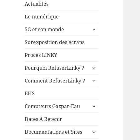
Actualités
Le numérique
ouvrir
5G et son monde
le
sous-
Surexposition des écrans
menu
Procès LINKY
ouvrir
Pourquoi RefuserLinky ?
le
ouvrir
sous-
Comment RefuserLinky ?
le
menu
sous-
EHS
menu
ouvrir
Compteurs Gazpar-Eau
le
sous-
Dates A Retenir
menu
ouvrir
Documentations et Sites
le