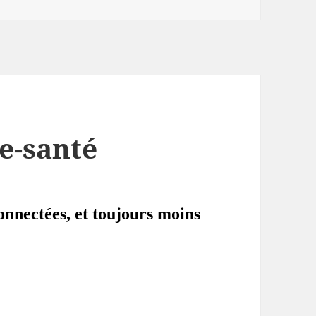
’e-santé
onnectées, et toujours moins
e l’e-santé