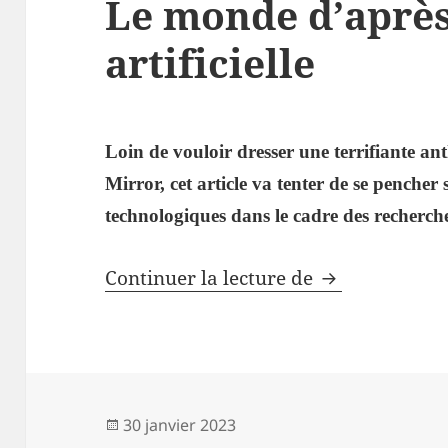
Le monde d’après 
artificielle
Loin de vouloir dresser une terrifiante a
Mirror, cet article va tenter de se pencher 
technologiques dans le cadre des recherches 
Le monde d’aprè
Continuer la lecture de
Publié
30 janvier 2023
le