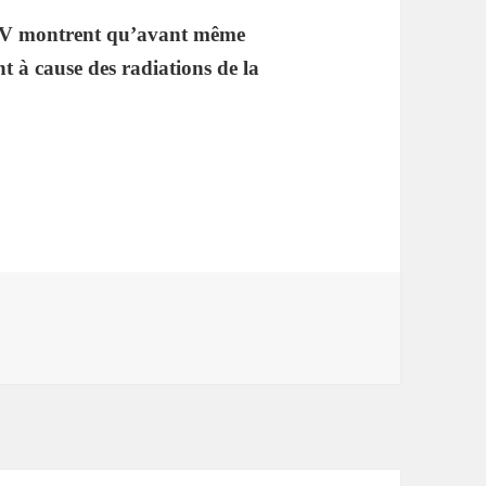
.TV montrent qu’avant même
t à cause des radiations de la
lles morts à cause de la 5G !