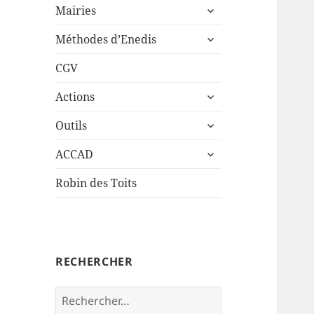
ouvrir
sous-
Mairies
le
menu
ouvrir
sous-
Méthodes d’Enedis
le
menu
sous-
CGV
menu
ouvrir
Actions
le
ouvrir
sous-
Outils
le
menu
ouvrir
sous-
ACCAD
le
menu
sous-
Robin des Toits
menu
RECHERCHER
Rechercher :