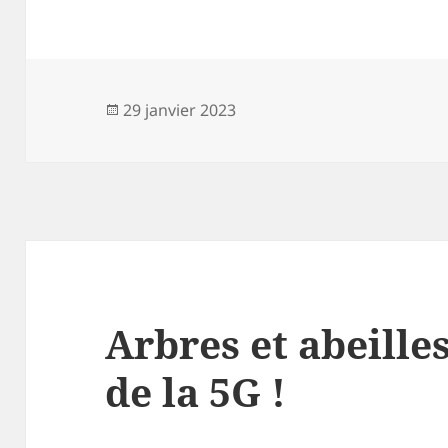
Publié
29 janvier 2023
le
Arbres et abeille
de la 5G !