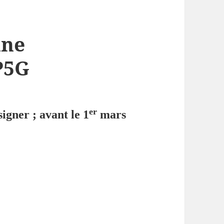
nne
P5G
er
signer ; avant le 1
mars
toyenne Européenne STOP5G