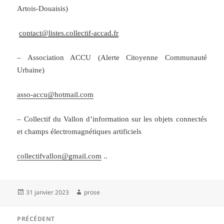
Artois-Douaisis)
contact@listes.collectif-accad.fr
– Association ACCU (Alerte Citoyenne Communauté
Urbaine)
asso-accu@hotmail.com
– Collectif du Vallon d’information sur les objets connectés
et champs électromagnétiques artificiels
collectifvallon@gmail.com
..
Publié
Auteur
31 janvier 2023
prose
le
Navigation
PRÉCÉDENT
de