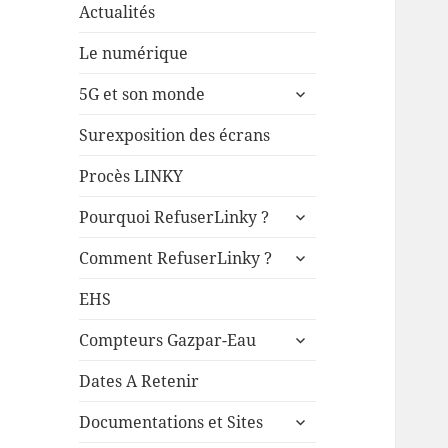
Actualités
Le numérique
ouvrir
5G et son monde
le
sous-
Surexposition des écrans
menu
Procès LINKY
ouvrir
Pourquoi RefuserLinky ?
le
ouvrir
sous-
Comment RefuserLinky ?
le
menu
sous-
EHS
menu
ouvrir
Compteurs Gazpar-Eau
le
sous-
Dates A Retenir
menu
ouvrir
Documentations et Sites
le