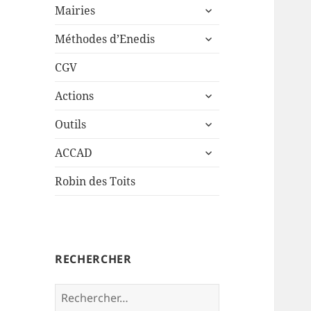
ouvrir
sous-
Mairies
le
menu
ouvrir
sous-
Méthodes d’Enedis
le
menu
sous-
CGV
menu
ouvrir
Actions
le
ouvrir
sous-
Outils
le
menu
ouvrir
sous-
ACCAD
le
menu
sous-
Robin des Toits
menu
RECHERCHER
Rechercher :