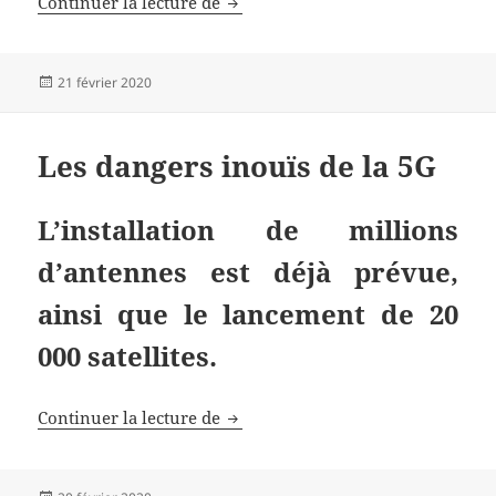
Le Linky, une Décision Européenn
Continuer la lecture de
Publié
21 février 2020
le
Les dangers inouïs de la 5G
L’installation de millions
d’antennes est déjà prévue,
ainsi que le lancement de 20
000 satellites.
Les dangers inouïs de la 5G
Continuer la lecture de