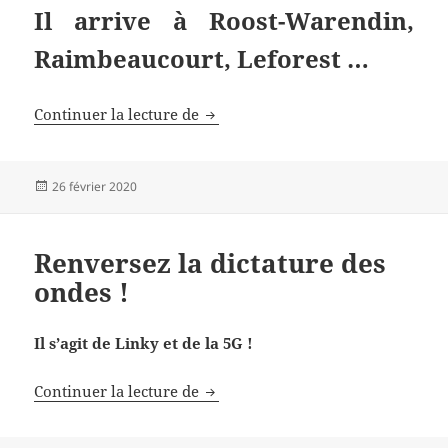
Il arrive à Roost-Warendin,
Raimbeaucourt, Leforest …
Enedis revient dans le secteur
Continuer la lecture de
Publié
26 février 2020
le
Renversez la dictature des
ondes !
Il s’agit de Linky et de la 5G !
Renversez la dictature des ondes !
Continuer la lecture de