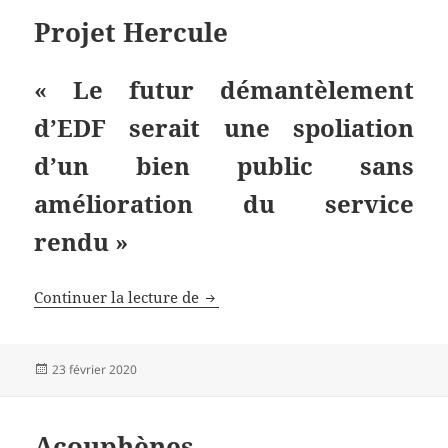
Projet Hercule
« Le futur démantèlement
d’EDF serait une spoliation
d’un bien public sans
amélioration du service
rendu »
Projet Hercule
Continuer la lecture de
Publié
23 février 2020
le
Acouphènes