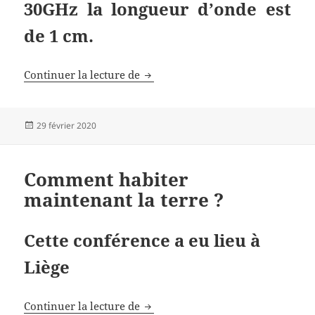
30GHz la longueur d’onde est
de 1 cm.
La 5G millimétrique fait suer les 
Continuer la lecture de
Publié
29 février 2020
le
Comment habiter
maintenant la terre ?
Cette conférence a eu lieu à
Liège
Comment habiter maintenant la te
Continuer la lecture de