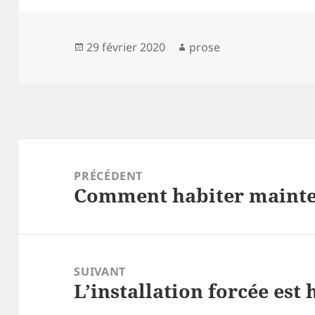
Publié
Auteur
29 février 2020
prose
le
Navigation
de
PRÉCÉDENT
Comment habiter mainten
l’article
Article
précédent :
SUIVANT
L’installation forcée est h
Article
suivant :