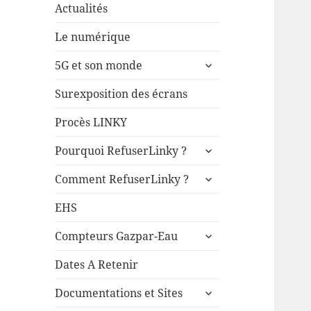
Actualités
Le numérique
ouvrir
5G et son monde
le
sous-
Surexposition des écrans
menu
Procès LINKY
ouvrir
Pourquoi RefuserLinky ?
le
ouvrir
sous-
Comment RefuserLinky ?
le
menu
sous-
EHS
menu
ouvrir
Compteurs Gazpar-Eau
le
sous-
Dates A Retenir
menu
ouvrir
Documentations et Sites
le