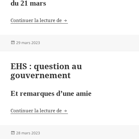
du 21 mars
Toulouse : deux antennes-relais i
Continuer la lecture de
Publié
29 mars 2023
le
EHS : question au
gouvernement
Et remarques d’une amie
EHS : question au gouvernement
Continuer la lecture de
Publié
28 mars 2023
le