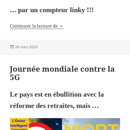
…
par un compteur linky !!!
Un policier blessé à la tête
Continuer la lecture de
Publié
26 mars 2023
le
Journée mondiale contre la
5G
Le pays est en ébullition avec la
réforme des retraites, mais …