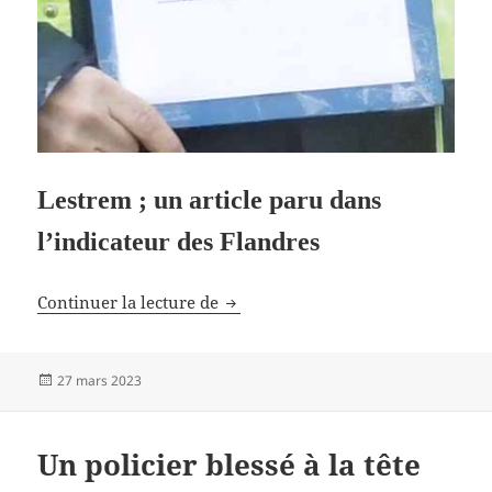
Lestrem ; un article paru dans
l’indicateur des Flandres
A Lestrem, Richebourg et Santes
Continuer la lecture de
Publié
27 mars 2023
le
Un policier blessé à la tête