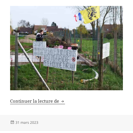
Les députés ne rejettent pas !!
Continuer la lecture de
Publié
31 mars 2023
le