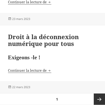
Conférence d’Anthony
Continuer la lecture de
Publié
23 mars 2023
le
Droit à la déconnexion
numérique pour tous
Exigeons -le !
Droit à la déconnexion numériqu
Continuer la lecture de
Publié
22 mars 2023
le
Pagination
PAGE
1
des