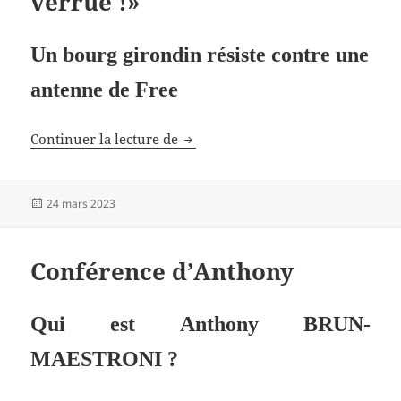
verrue !»
Un bourg girondin résiste contre une
antenne de Free
«Personne ne veut de cette verrue
Continuer la lecture de
Publié
24 mars 2023
le
Conférence d’Anthony
Qui est Anthony BRUN-
MAESTRONI ?