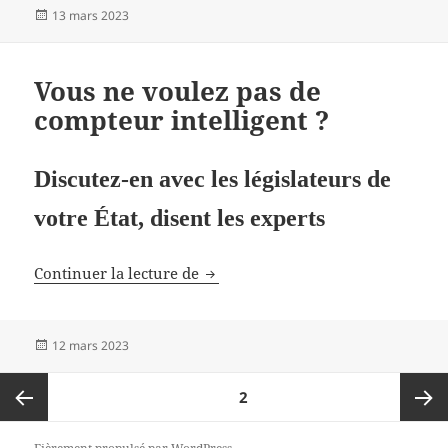
Publié
13 mars 2023
le
Vous ne voulez pas de
compteur intelligent ?
Discutez-en avec les législateurs de
votre État, disent les experts
Vous ne voulez pas de compteur in
Continuer la lecture de
Publié
12 mars 2023
le
Pagination
PAGE
2
des
publications
Page
Page