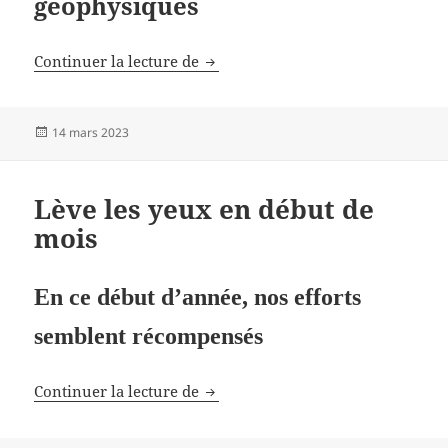
géophysiques
Étude de géothermie
Continuer la lecture de
Publié
14 mars 2023
le
Lève les yeux en début de
mois
En ce début d’année, nos efforts
semblent récompensés
Lève les yeux en début de mois
Continuer la lecture de