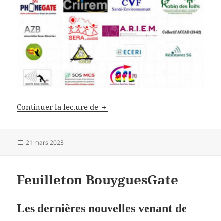
L’ANSES est-elle credible ?
Continuer la lecture de
Publié
21 mars 2023
le
Feuilleton BouyguesGate
Les dernières nouvelles venant de