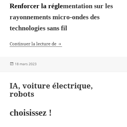
R
enforcer la
r
égle
mentation sur les
rayonnements micro-ondes des
technologies sans fil
Appel des pays nordiques
Continuer la lecture de
Publié
18 mars 2023
le
IA, voiture électrique,
robots
choisissez !