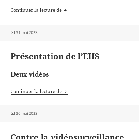
La bataille pour la 6G a commenc
Continuer la lecture de
Publié
31 mai 2023
le
Présentation de l’EHS
Deux vidéos
Présentation de l’EHS
Continuer la lecture de
Publié
30 mai 2023
le
Contre la vidéosurveillance