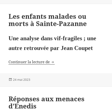
le
Les enfants malades ou
morts à Sainte-Pazanne
Une analyse dans vif-fragiles ; une
autre retrouvée par Jean Coupet
Les enfants malades ou morts à S
Continuer la lecture de
Publié
24 mai 2023
le
Réponses aux menaces
d’Enedis