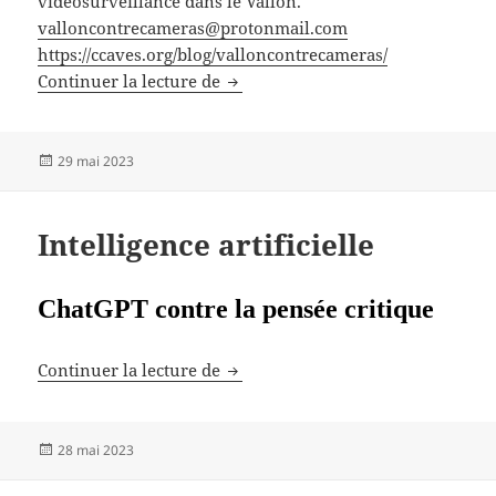
vidéosurveillance dans le Vallon.
valloncontrecameras@protonmail.com
https://ccaves.org/blog/valloncontrecameras/
Contre la vidéosurveillance
Continuer la lecture de
Publié
29 mai 2023
le
Intelligence artificielle
ChatGPT contre la pensée critique
Intelligence artificielle
Continuer la lecture de
Publié
28 mai 2023
le