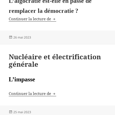
L’algocratie est‐elle en passe de
remplacer la démocratie ?
Algocratie vs démocratie
Continuer la lecture de
Publié
26 mai 2023
le
Nucléaire et électrification
générale
L
’impasse
Nucléaire et électrification généra
Continuer la lecture de
Publié
25 mai 2023