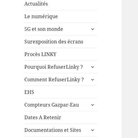
Actualités
Le numérique
ouvrir
5G et son monde
le
sous-
Surexposition des écrans
menu
Procès LINKY
ouvrir
Pourquoi RefuserLinky ?
le
ouvrir
sous-
Comment RefuserLinky ?
le
menu
sous-
EHS
menu
ouvrir
Compteurs Gazpar-Eau
le
sous-
Dates A Retenir
menu
ouvrir
Documentations et Sites
le