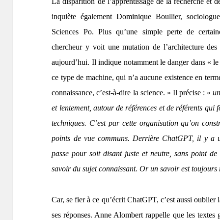
La disparition de l’apprentissage de la recherche et d
inquiète également Dominique Boullier, sociologu
Sciences Po. Plus qu’une simple perte de certaines
chercheur y voit une mutation de l’architecture des
aujourd’hui. Il indique notamment le danger dans « le 
ce type de machine, qui n’a aucune existence en terme
connaissance, c’est-à-dire la science. » Il précise : «
un
et lentement, autour de références et de référents qui 
techniques. C’est par cette organisation qu’on const
points de vue communs. Derrière ChatGPT, il y a une
passe pour soit disant juste et neutre, sans point de
savoir du sujet connaissant. Or un savoir est toujours
Car, se fier à ce qu’écrit ChatGPT, c’est aussi oublier
ses réponses. Anne Alombert rappelle que les textes 