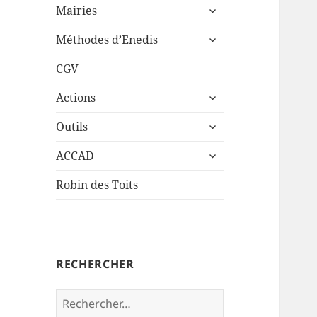
ouvrir
sous-
Mairies
le
menu
ouvrir
sous-
Méthodes d’Enedis
le
menu
sous-
CGV
menu
ouvrir
Actions
le
ouvrir
sous-
Outils
le
menu
ouvrir
sous-
ACCAD
le
menu
sous-
Robin des Toits
menu
RECHERCHER
Rechercher :