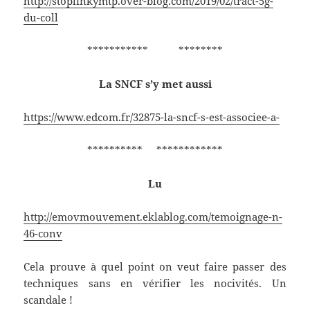
http://stoplinkymtp.over-blog.com/2019/02/tract-5g-
du-coll
*********** ********
La SNCF s’y met aussi
https://www.edcom.fr/32875-la-sncf-s-est-associee-a-
********** ************
Lu
http://emovmouvement.eklablog.com/temoignage-n-
46-conv
Cela prouve à quel point on veut faire passer des
techniques sans en vérifier les nocivités. Un
scandale !