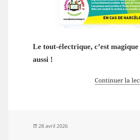
Le tout-électrique, c’est magique 
aussi !
Continuer la le
Publié
28 avril 2026
le