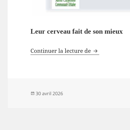
Leur cerveau fait de son mieux
Ce n’est pas d
Continuer la lecture de
Publié
30 avril 2026
le