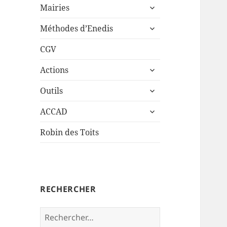
ouvrir
sous-
Mairies
le
menu
ouvrir
sous-
Méthodes d’Enedis
le
menu
sous-
CGV
menu
ouvrir
Actions
le
ouvrir
sous-
Outils
le
menu
ouvrir
sous-
ACCAD
le
menu
sous-
Robin des Toits
menu
RECHERCHER
Rechercher :