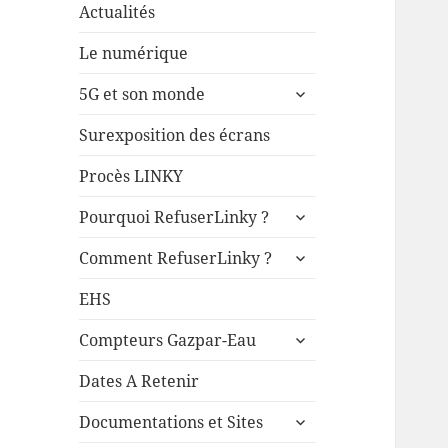
Actualités
Le numérique
ouvrir
5G et son monde
le
sous-
Surexposition des écrans
menu
Procès LINKY
ouvrir
Pourquoi RefuserLinky ?
le
ouvrir
sous-
Comment RefuserLinky ?
le
menu
sous-
EHS
menu
ouvrir
Compteurs Gazpar-Eau
le
sous-
Dates A Retenir
menu
ouvrir
Documentations et Sites
le