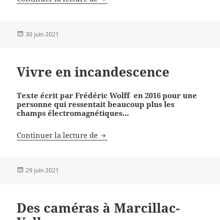
Publié
30 juin 2021
le
Vivre en incandescence
Texte écrit par Frédéric Wolff en 2016 pour une
personne qui ressentait beaucoup plus les
champs électromagnétiques…
Vivre en incandescence
Continuer la lecture de
Publié
29 juin 2021
le
Des caméras à Marcillac-