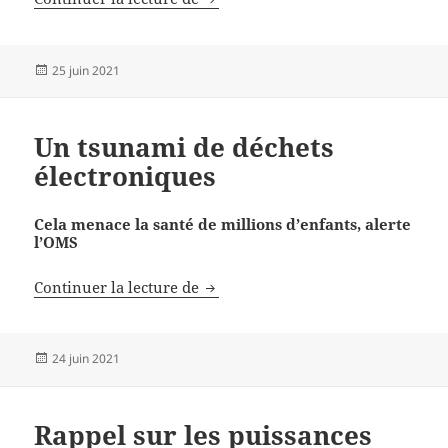
Publié
25 juin 2021
le
Un tsunami de déchets
électroniques
Cela menace la santé de millions d’enfants, alerte
l’OMS
Un tsunami de déchets électroniq
Continuer la lecture de
Publié
24 juin 2021
le
Rappel sur les puissances