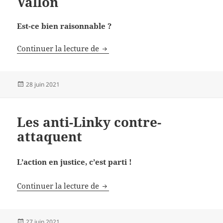
Vallon
Est-ce bien raisonnable ?
Des caméras à Marcillac-Vallon
Continuer la lecture de
Publié
28 juin 2021
le
Les anti-Linky contre-
attaquent
L’action en justice, c’est parti !
Les anti-Linky contre-attaquent
Continuer la lecture de
Publié
27 juin 2021