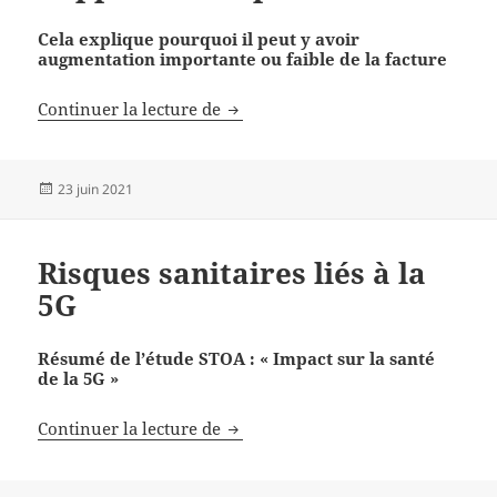
Cela explique pourquoi il peut y avoir
augmentation importante ou faible de la facture
Rappel sur les puissances
Continuer la lecture de
Publié
23 juin 2021
le
Risques sanitaires liés à la
5G
Résumé de l’étude STOA : « Impact sur la santé
de la 5G »
Risques sanitaires liés à la 5G
Continuer la lecture de