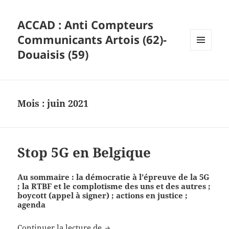
ACCAD : Anti Compteurs
Communicants Artois (62)-
Douaisis (59)
MENU
ET
WIDGETS
Mois :
juin 2021
Stop 5G en Belgique
Au sommaire : l
a démocratie à l’épreuve de la 5G
; la RTBF et le complotisme des uns et des autres ;
boycott (appel à signer) ; actions en justice ;
agenda
Stop 5G en Belgique
Continuer la lecture de