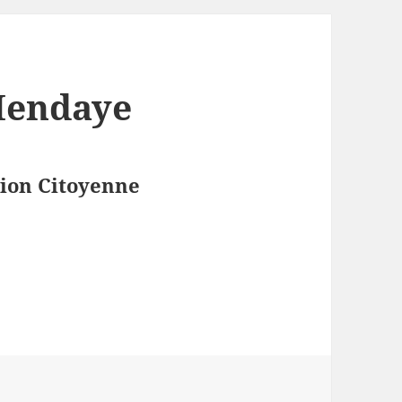
Hendaye
tion Citoyenne
 d’Hendaye