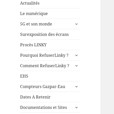
Actualités
Le numérique
ouvrir
5G et son monde
le
sous-
Surexposition des écrans
menu
Procès LINKY
ouvrir
Pourquoi RefuserLinky ?
le
ouvrir
sous-
Comment RefuserLinky ?
le
menu
sous-
EHS
menu
ouvrir
Compteurs Gazpar-Eau
le
sous-
Dates A Retenir
menu
ouvrir
Documentations et Sites
le