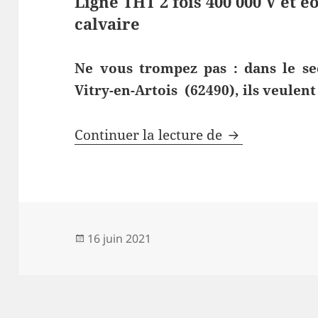
Ligne THT 2 fois 400 000 V et 
calvaire
Ne vous trompez pas : dans le sec
Vitry-en-Artois (62490), ils veulent 
Les ondes che
Continuer la lecture de
Publié
16 juin 2021
le