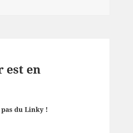
 est en
pas du Linky !
pteur est en panne