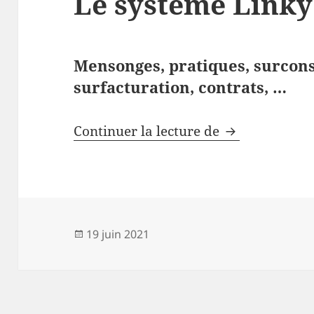
Le système Linky
Mensonges, pratiques, s
urcon
surfacturation, contrats,
…
Le système Li
Continuer la lecture de
Publié
19 juin 2021
le