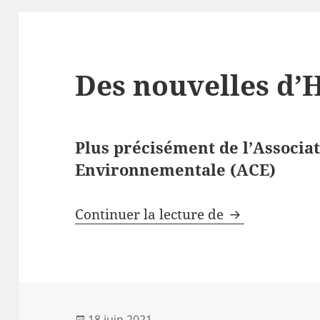
Des nouvelles d’
Plus précisément de l’Associa
Environnementale (ACE)
Des nouvelles
Continuer la lecture de
Publié
18 juin 2021