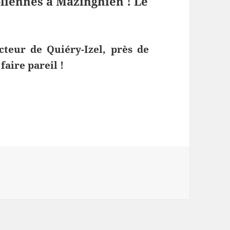
éoliennes à Mazinghien ! Le
teur de Quiéry-Izel, près de
faire pareil !
z les animaux