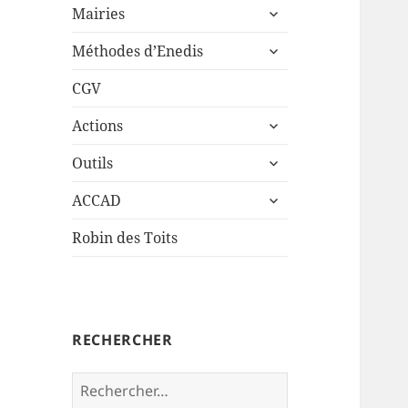
ouvrir
sous-
Mairies
le
menu
ouvrir
sous-
Méthodes d’Enedis
le
menu
sous-
CGV
menu
ouvrir
Actions
le
ouvrir
sous-
Outils
le
menu
ouvrir
sous-
ACCAD
le
menu
sous-
Robin des Toits
menu
RECHERCHER
Rechercher :