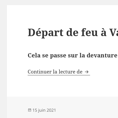
Départ de feu à 
Cela se passe sur la devantur
Départ de feu
Continuer la lecture de
Publié
15 juin 2021
le