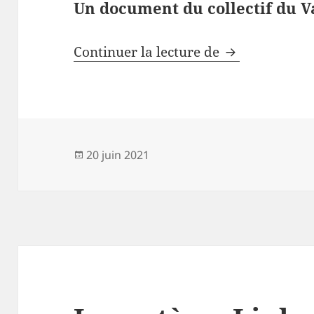
Un document du collectif du V
Aperçu de la q
Continuer la lecture de
Publié
20 juin 2021
le