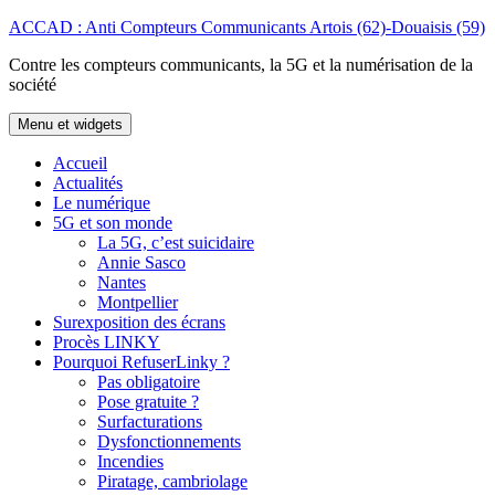
Aller
ACCAD : Anti Compteurs Communicants Artois (62)-Douaisis (59)
au
Contre les compteurs communicants, la 5G et la numérisation de la
contenu
société
Menu et widgets
Accueil
Actualités
Le numérique
5G et son monde
La 5G, c’est suicidaire
Annie Sasco
Nantes
Montpellier
Surexposition des écrans
Procès LINKY
Pourquoi RefuserLinky ?
Pas obligatoire
Pose gratuite ?
Surfacturations
Dysfonctionnements
Incendies
Piratage, cambriolage