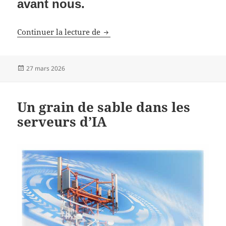
avant nous.
Certains animaux ont un sixième 
Continuer la lecture de
Publié
27 mars 2026
le
Un grain de sable dans les
serveurs d’IA