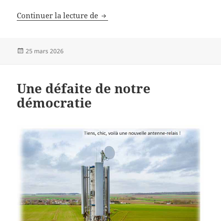
Un désastre sanitaire
Continuer la lecture de
Publié
25 mars 2026
le
Une défaite de notre
démocratie