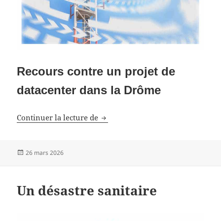
Recours contre un projet de
datacenter dans la Drôme
Un grain de sable dans les serveur
Continuer la lecture de
Publié
26 mars 2026
le
Un désastre sanitaire