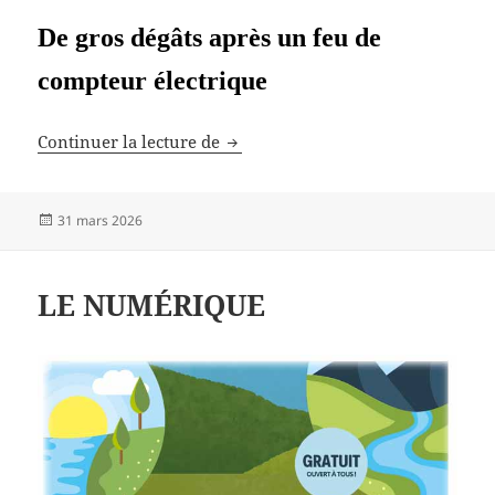
De gros dégâts après un feu de
compteur électrique
Ils venaient d’acheter leur maiso
Continuer la lecture de
Publié
31 mars 2026
le
LE NUMÉRIQUE