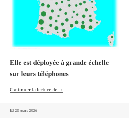
Elle est déployée à grande échelle
sur leurs téléphones
La reconnaissance faciale et les fo
Continuer la lecture de
Publié
28 mars 2026
le