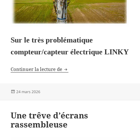
Sur le très problématique
compteur/capteur électrique LINKY
Une défaite de notre démocratie
Continuer la lecture de
Publié
24 mars 2026
le
Une trêve d’écrans
rassembleuse