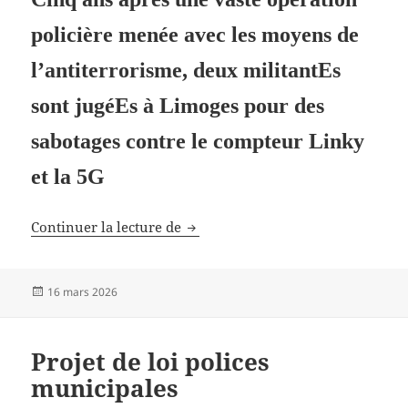
policière menée avec les moyens de
l’antiterrorisme, deux militantEs
sont jugéEs à Limoges pour des
sabotages contre le compteur Linky
et la 5G
Procès à Limoges
Continuer la lecture de
Publié
16 mars 2026
le
Projet de loi polices
municipales