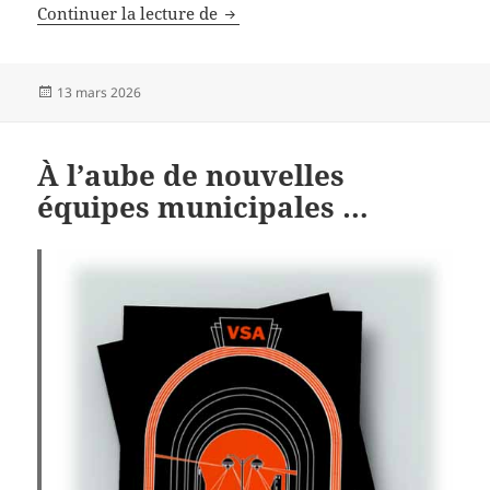
Réconcilier les personnes qui souf
Continuer la lecture de
Publié
13 mars 2026
le
À l’aube de nouvelles
équipes municipales …