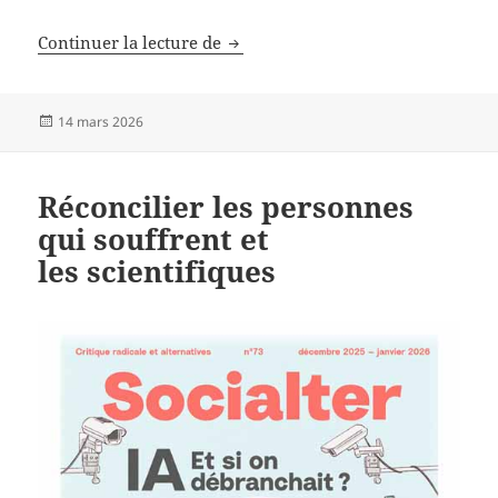
Les dangers de la tech
Continuer la lecture de
Publié
14 mars 2026
le
Réconcilier les personnes
qui souffrent et
les scientifiques