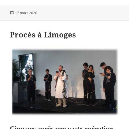
Publié
17 mars 2026
le
Procès à Limoges
Cinq ans après une vaste opération