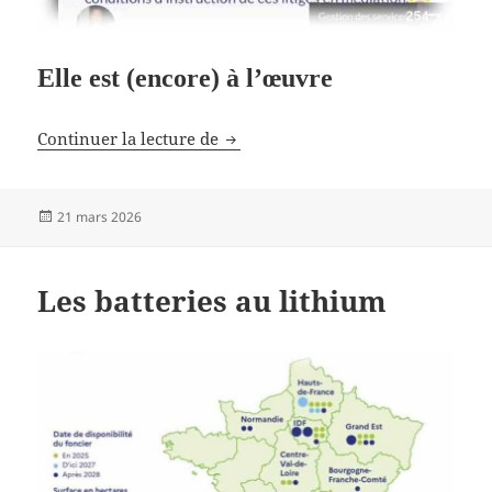
Elle est (encore) à l’œuvre
La fabrique du doute
Continuer la lecture de
Publié
21 mars 2026
le
Les batteries au lithium