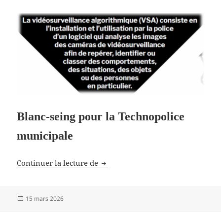
Blanc-seing pour la Technopolice
municipale
Projet de loi polices municipales
Continuer la lecture de
Publié
15 mars 2026
le