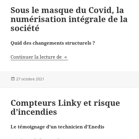
Sous le masque du Covid, la
numérisation intégrale de la
société
Quid des changements structurels ?
Sous le masque du Covid, la numéri
Continuer la lecture de
Publié
27 octobre 2021
le
Compteurs Linky et risque
d’incendies
Le témoignage d’un technicien d’Enedis