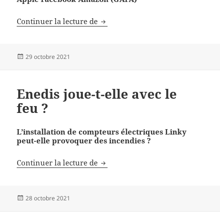
Qu’est-ce que le big data
Continuer la lecture de
Publié
29 octobre 2021
le
Enedis joue-t-elle avec le
feu ?
L’installation de compteurs électriques Linky
peut-elle provoquer des incendies ?
Enedis joue-t-elle avec le feu ?
Continuer la lecture de
Publié
28 octobre 2021
le