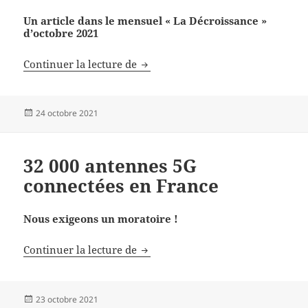
Un article dans le mensuel « La Décroissance »
d’octobre 2021
Dénumériser le monde
Continuer la lecture de
Publié
24 octobre 2021
le
32 000 antennes 5G
connectées en France
Nous exigeons un moratoire !
32 000 antennes 5G connectées en
Continuer la lecture de
Publié
23 octobre 2021