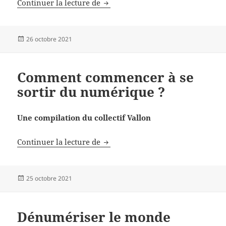
Compteurs Linky et risque d’ince
Continuer la lecture de
Publié
26 octobre 2021
le
Comment commencer à se
sortir du numérique ?
Une compilation du collectif Vallon
Comment commencer à se sortir 
Continuer la lecture de
Publié
25 octobre 2021
le
Dénumériser le monde