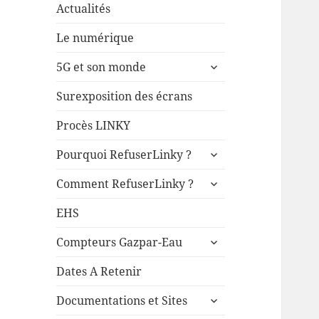
Actualités
Le numérique
ouvrir
5G et son monde
le
sous-
Surexposition des écrans
menu
Procès LINKY
ouvrir
Pourquoi RefuserLinky ?
le
ouvrir
sous-
Comment RefuserLinky ?
le
menu
sous-
EHS
menu
ouvrir
Compteurs Gazpar-Eau
le
sous-
Dates A Retenir
menu
ouvrir
Documentations et Sites
le