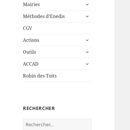
ouvrir
sous-
Mairies
le
menu
ouvrir
sous-
Méthodes d’Enedis
le
menu
sous-
CGV
menu
ouvrir
Actions
le
ouvrir
sous-
Outils
le
menu
ouvrir
sous-
ACCAD
le
menu
sous-
Robin des Toits
menu
RECHERCHER
Rechercher :