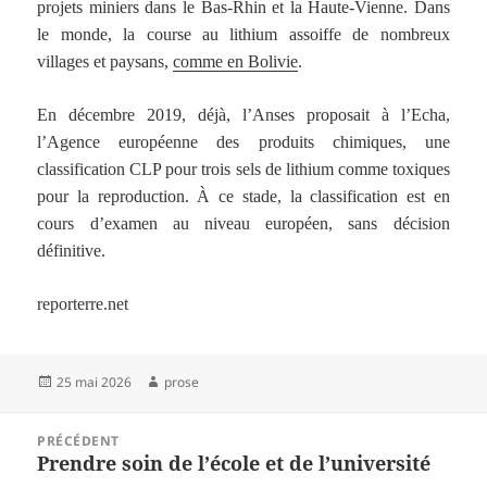
projets miniers dans le Bas-Rhin et la Haute-Vienne. Dans
le monde, la course au lithium assoiffe de nombreux
villages et paysans,
comme en Bolivie
.
En décembre 2019, déjà, l’Anses proposait à l’Echa,
l’Agence européenne des produits chimiques, une
classification CLP pour trois sels de lithium comme toxiques
pour la reproduction. À ce stade, la classification est en
cours d’examen au niveau européen, sans décision
définitive.
reporterre.net
Publié
Auteur
25 mai 2026
prose
le
Navigation
PRÉCÉDENT
de
Prendre soin de l’école et de l’université
Article
l’article