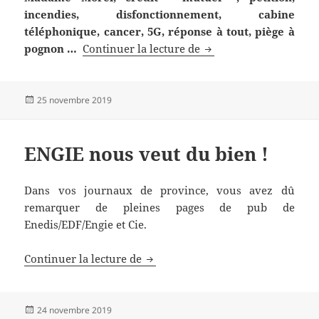
incendies, disfonctionnement, cabine
téléphonique, cancer, 5G, réponse à tout, piège à
Infos du 25 novembre
pognon …
Continuer la lecture de
Publié
25 novembre 2019
le
ENGIE nous veut du bien !
Dans vos journaux de province, vous avez dû
remarquer de pleines pages de pub de
Enedis/EDF/Engie et Cie.
ENGIE nous veut du bien !
Continuer la lecture de
Publié
24 novembre 2019