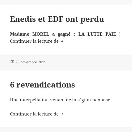
le
Enedis et EDF ont perdu
Madame MOREL a gagné : LA LUTTE PAIE !
Enedis et EDF ont perdu
Continuer la lecture de
Publié
23 novembre 2019
le
6 revendications
Une interpellation venant de la région nantaise
6 revendications
Continuer la lecture de