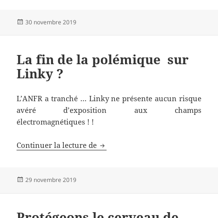
Publié
30 novembre 2019
le
La fin de la polémique sur
Linky ?
L’ANFR a tranché … Linky ne présente aucun risque
avéré d’exposition aux champs
électromagnétiques ! !
La fin de la polémique sur Linky 
Continuer la lecture de
Publié
29 novembre 2019
le
Protégeons le cerveau de