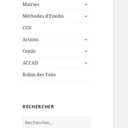
ouvrir
sous-
Mairies
le
menu
ouvrir
sous-
Méthodes d’Enedis
le
menu
sous-
CGV
menu
ouvrir
Actions
le
ouvrir
sous-
Outils
le
menu
ouvrir
sous-
ACCAD
le
menu
sous-
Robin des Toits
menu
RECHERCHER
Rechercher :