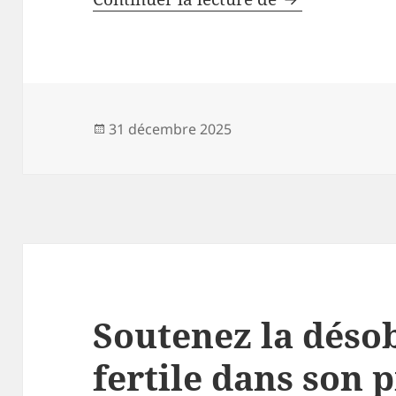
Publié
31 décembre 2025
le
Soutenez la déso
fertile dans son 