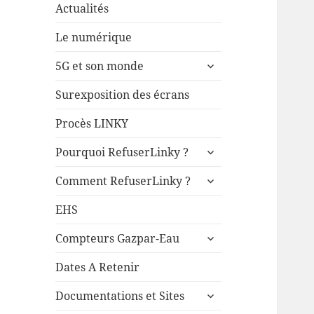
Actualités
Le numérique
ouvrir
5G et son monde
le
sous-
Surexposition des écrans
menu
Procès LINKY
ouvrir
Pourquoi RefuserLinky ?
le
ouvrir
sous-
Comment RefuserLinky ?
le
menu
sous-
EHS
menu
ouvrir
Compteurs Gazpar-Eau
le
sous-
Dates A Retenir
menu
ouvrir
Documentations et Sites
le