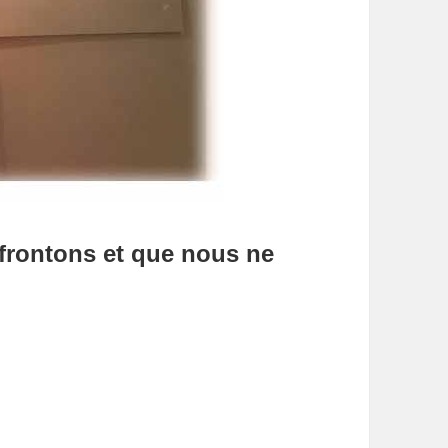
ffrontons et que nous ne
sobéissance fertile dans son procès