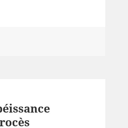
béissance
procès