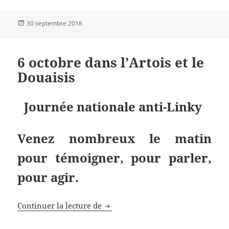
Publié
30 septembre 2018
le
6 octobre dans l’Artois et le
Douaisis
Journée nationale anti-Linky
Venez nombreux le matin
pour témoigner, pour parler,
pour agir.
6 octobre dans l’Artois et le Douai
Continuer la lecture de