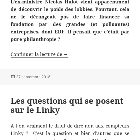
L’ex-ministre Nicolas Hulot vient apparemment
de découvrir le poids des lobbies. Pourtant, cela
ne le dérangeait pas de faire financer sa
fondation par des grandes (et polluantes)
entreprises, dont EDF. Il pensait que c’était par
pure philanthropie ?
Linky perd l’un de ses meilleurs 
Continuer la lecture de
Publié
27 septembre 2018
le
Les questions qui se posent
sur le Linky
A-t-on vraiment le droit de dire non aux compteurs
Linky ? C’est la question et bien d’autres que se