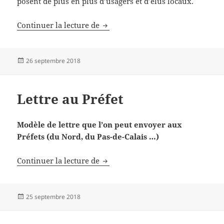
posent de plus en plus d’usagers et d’élus locaux.
Les questions qui se posent sur le
Continuer la lecture de
Publié
26 septembre 2018
le
Lettre au Préfet
Modèle de lettre que l’on peut envoyer aux
Préfets (du Nord, du Pas-de-Calais …)
Lettre au Préfet
Continuer la lecture de
Publié
25 septembre 2018
le