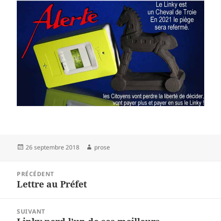
Publié
Auteur
26 septembre 2018
prose
le
Navigation
PRÉCÉDENT
de
Lettre au Préfet
Article
l’article
précédent :
SUIVANT