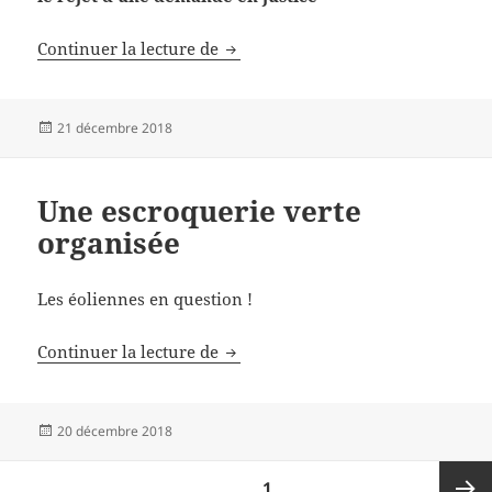
Alizay (Eure) ne désarme pas
Continuer la lecture de
Publié
21 décembre 2018
le
Une escroquerie verte
organisée
Les éoliennes en question !
Une escroquerie verte organisée
Continuer la lecture de
Publié
20 décembre 2018
le
Pagination
PAGE
1