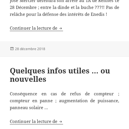
José Mercier défendra son arrêté au TA de Rennes ce
28 Décembre ; entre la dinde et la buche ???!! Pas de
relâche pour la défense des intérêts de Enedis !
Bovel suite et non fin
Continuer la lecture de
Publié
28 décembre 2018
le
Quelques infos utiles … ou
nouvelles
Conséquence en cas de refus de compteur ;
compteur en panne ; augmentation de puissance,
panneau solaire …
Quelques infos utiles … ou nouve
Continuer la lecture de