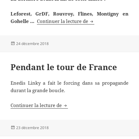
Leforest, GrDF, Rouvroy, Flines, Montigny en
Infos du 24 décembre
Gohelle …
Continuer la lecture de
Publié
24 décembre 2018
le
Pendant le tour de France
Enedis Linky a fait le forcing dans sa propagande
durant la grande boucle.
Pendant le tour de France
Continuer la lecture de
Publié
23 décembre 2018
le