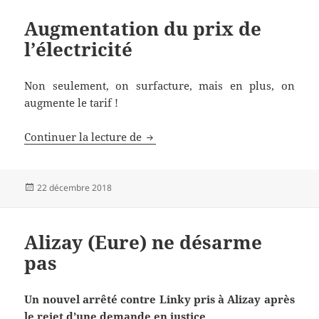
Augmentation du prix de
l’électricité
Non seulement, on surfacture, mais en plus, on
augmente le tarif !
Augmentation du prix de l’électric
Continuer la lecture de
Publié
22 décembre 2018
le
Alizay (Eure) ne désarme
pas
Un nouvel arrêté contre Linky pris à Alizay après
le rejet d’une demande en justice