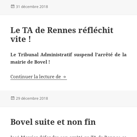
Publié
31 décembre 2018
le
Le TA de Rennes réfléchit
vite !
Le Tribunal Administratif suspend l’arrêté de la
mairie de Bovel !
Le TA de Rennes réfléchit vite !
Continuer la lecture de
Publié
29 décembre 2018
le
Bovel suite et non fin