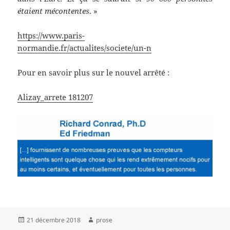
étaient mécontentes
. »
https://www.paris-
normandie.fr/actualites/societe/un-n
Pour en savoir plus sur le nouvel arrêté :
Alizay_arrete 181207
Publié
Auteur
21 décembre 2018
prose
le