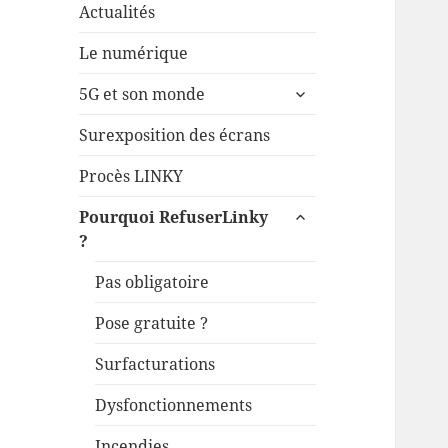
Actualités
Le numérique
ouvrir
5G et son monde
le
sous-
Surexposition des écrans
menu
Procès LINKY
ouvrir
Pourquoi RefuserLinky
le
?
sous-
menu
Pas obligatoire
Pose gratuite ?
Surfacturations
Dysfonctionnements
Incendies