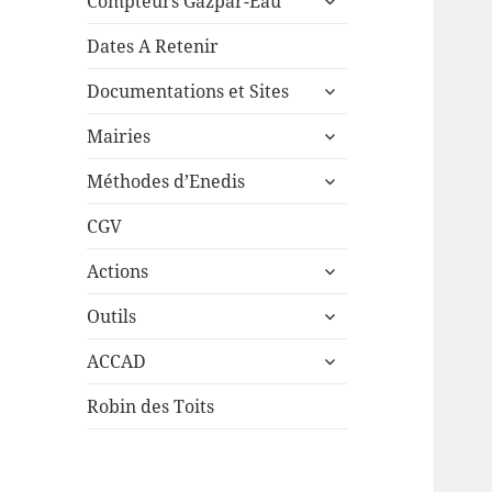
Compteurs Gazpar-Eau
le
sous-
Dates A Retenir
menu
ouvrir
Documentations et Sites
le
ouvrir
sous-
Mairies
le
menu
ouvrir
sous-
Méthodes d’Enedis
le
menu
sous-
CGV
menu
ouvrir
Actions
le
ouvrir
sous-
Outils
le
menu
ouvrir
sous-
ACCAD
le
menu
sous-
Robin des Toits
menu