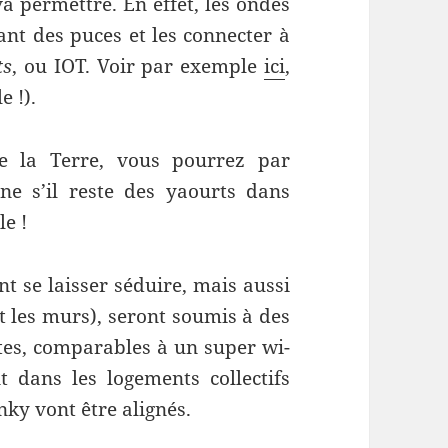
va permettre. En effet, les ondes
ant des puces et les connecter à
ts
, ou IOT. Voir par exemple
ici
,
e !).
e la Terre, vous pourrez par
e s’il reste des yaourts dans
le !
t se laisser séduire, mais aussi
nt les murs), seront soumis à des
es, comparables à un super wi-
nt dans les logements collectifs
nky vont être alignés.