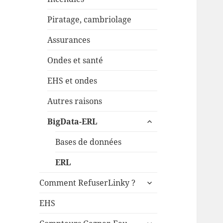
Piratage, cambriolage
Assurances
Ondes et santé
EHS et ondes
Autres raisons
ouvrir
BigData-ERL
le
sous-
Bases de données
menu
ERL
ouvrir
Comment RefuserLinky ?
le
sous-
EHS
menu
ouvrir