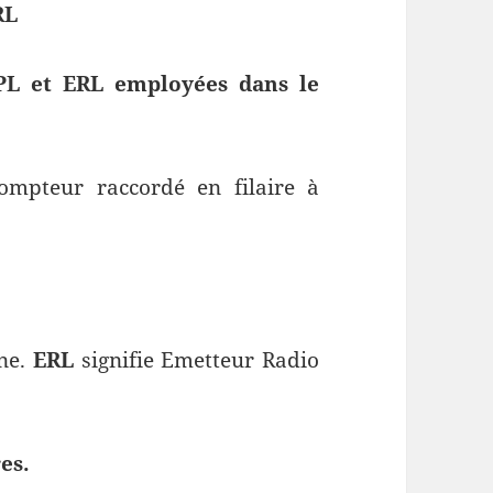
RL
CPL et ERL employées dans le
compteur raccordé en filaire à
gne.
ERL
signifie Emetteur Radio
es.