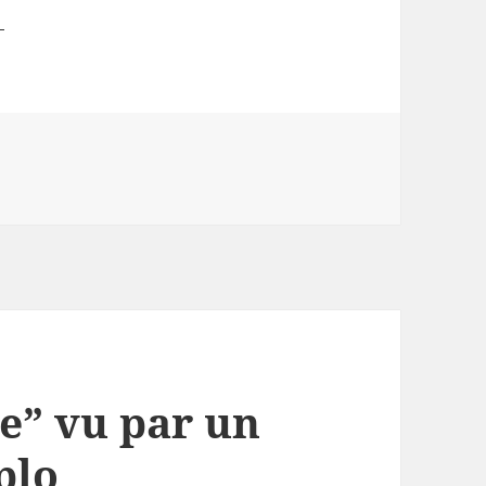
ela bouge en Belgique
e” vu par un
plo