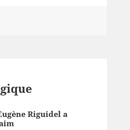
lgique
Eugène Riguidel a
faim