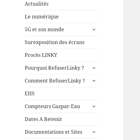
Actualités
Le numérique
ouvrir
5G et son monde
le
sous-
Surexposition des écrans
menu
Procès LINKY
ouvrir
Pourquoi RefuserLinky ?
le
ouvrir
sous-
Comment RefuserLinky ?
le
menu
sous-
EHS
menu
ouvrir
Compteurs Gazpar-Eau
le
sous-
Dates A Retenir
menu
ouvrir
Documentations et Sites
le