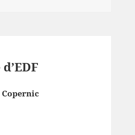
e d’EDF
e Copernic
cule d’EDF