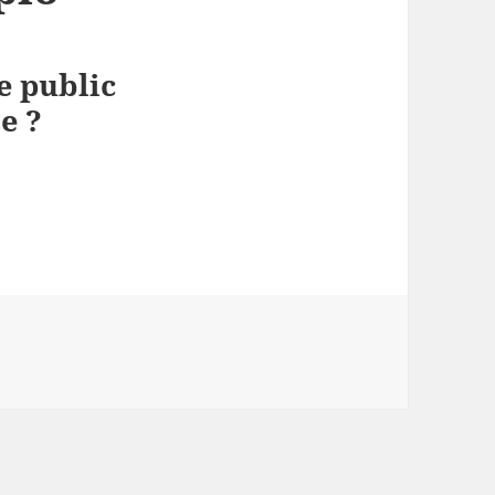
e public
e ?
rcule” vu par un ami du Monde Diplo