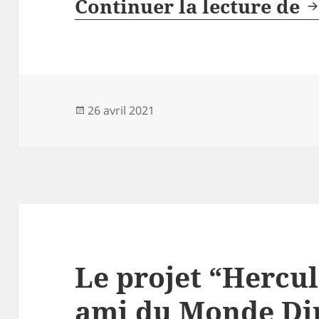
C
Continuer la lecture de
Publié
26 avril 2021
le
Le projet “Hercul
ami du Monde Di