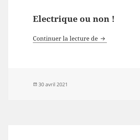
Electrique ou non !
La bagnole no
Continuer la lecture de
Publié
30 avril 2021
le