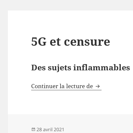
5G et censure
Des sujets inflammables
5G et censure
Continuer la lecture de
Publié
28 avril 2021