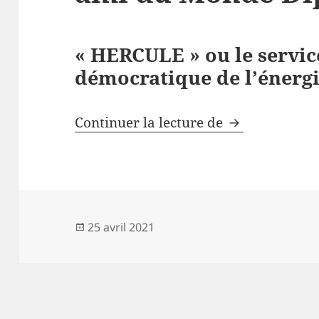
« HERCULE » ou le servic
démocratique de l’énergi
Le projet “He
Continuer la lecture de
Publié
25 avril 2021
le