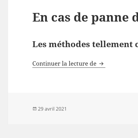
En cas de panne 
Les méthodes tellement c
En cas de pan
Continuer la lecture de
Publié
29 avril 2021
le