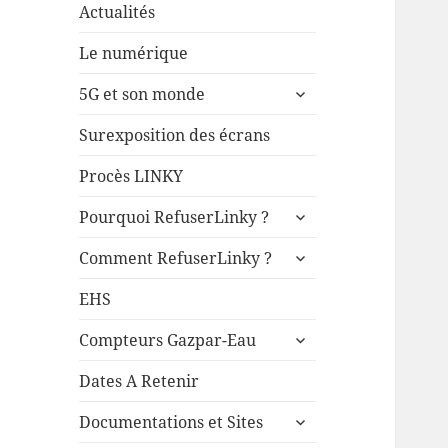
Actualités
Le numérique
ouvrir
5G et son monde
le
sous-
Surexposition des écrans
menu
Procès LINKY
ouvrir
Pourquoi RefuserLinky ?
le
ouvrir
sous-
Comment RefuserLinky ?
le
menu
sous-
EHS
menu
ouvrir
Compteurs Gazpar-Eau
le
sous-
Dates A Retenir
menu
ouvrir
Documentations et Sites
le