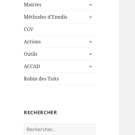
ouvrir
sous-
Mairies
le
menu
ouvrir
sous-
Méthodes d’Enedis
le
menu
sous-
CGV
menu
ouvrir
Actions
le
ouvrir
sous-
Outils
le
menu
ouvrir
sous-
ACCAD
le
menu
sous-
Robin des Toits
menu
RECHERCHER
Rechercher :