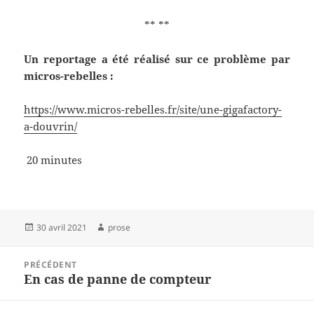
** **
Un reportage a été réalisé sur ce problème par
micros-rebelles :
https://www.micros-rebelles.fr/site/une-gigafactory-
a-douvrin/
20 minutes
Publié
Auteur
30 avril 2021
prose
le
Navigation
PRÉCÉDENT
de
En cas de panne de compteur
Article
l’article
précédent :