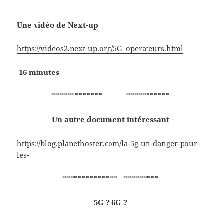
Une vidéo de Next-up
https://videos2.next-up.org/5G_operateurs.html
16 minutes
************* ***********
Un autre document intéressant
https://blog.planethoster.com/la-5g-un-danger-pour-
les-
************** *********
5G ? 6G ?