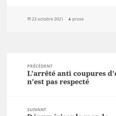
Publié
Auteur
23 octobre 2021
prose
le
Navigation
de
PRÉCÉDENT
L’arrêté anti coupures d
l’article
Article
n’est pas respecté
précédent :
SUIVANT