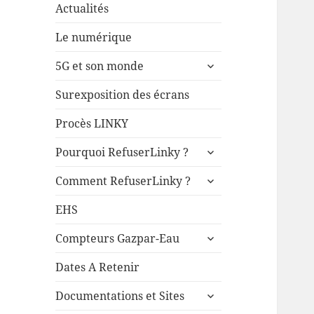
Actualités
Le numérique
ouvrir
5G et son monde
le
sous-
Surexposition des écrans
menu
Procès LINKY
ouvrir
Pourquoi RefuserLinky ?
le
ouvrir
sous-
Comment RefuserLinky ?
le
menu
sous-
EHS
menu
ouvrir
Compteurs Gazpar-Eau
le
sous-
Dates A Retenir
menu
ouvrir
Documentations et Sites
le