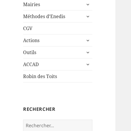
ouvrir
sous-
Mairies
le
menu
ouvrir
sous-
Méthodes d’Enedis
le
menu
sous-
CGV
menu
ouvrir
Actions
le
ouvrir
sous-
Outils
le
menu
ouvrir
sous-
ACCAD
le
menu
sous-
Robin des Toits
menu
RECHERCHER
Rechercher :