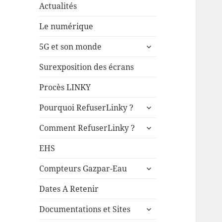
Actualités
Le numérique
ouvrir
5G et son monde
le
sous-
Surexposition des écrans
menu
Procès LINKY
ouvrir
Pourquoi RefuserLinky ?
le
ouvrir
sous-
Comment RefuserLinky ?
le
menu
sous-
EHS
menu
ouvrir
Compteurs Gazpar-Eau
le
sous-
Dates A Retenir
menu
ouvrir
Documentations et Sites
le