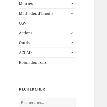
ouvrir
sous-
Mairies
le
menu
ouvrir
sous-
Méthodes d’Enedis
le
menu
sous-
CGV
menu
ouvrir
Actions
le
ouvrir
sous-
Outils
le
menu
ouvrir
sous-
ACCAD
le
menu
sous-
Robin des Toits
menu
RECHERCHER
Rechercher :