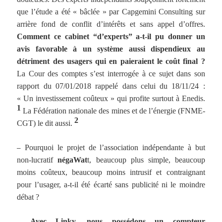
que l’étude a été « bâclée » par Capgemini Consulting sur
arrière fond de conflit d’intérêts et sans appel d’offres.
Comment ce cabinet “d’experts” a-t-il pu donner un
avis favorable à un système aussi dispendieux au
détriment des usagers qui en paieraient le coût final ?
La Cour des comptes s’est interrogée à ce sujet dans son
rapport du 07/01/2018 rappelé dans celui du 18/11/24 :
« Un investissement coûteux » qui profite surtout à Enedis.
1
La Fédération nationale des mines et de l’énergie (FNME-
2
CGT) le dit aussi.
–
Pourquoi le projet de l’association indépendante à but
non-lucratif
négaWat
t, beaucoup plus simple, beaucoup
moins coûteux, beaucoup moins intrusif et contraignant
pour l’usager, a-t-il été écarté sans publicité ni le moindre
débat ?
–
Avec Linky, nous possédons un compteur