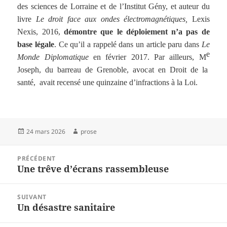
des sciences de Lorraine et de l’Institut Gény, et auteur du
livre
Le droit face aux ondes électromagnétiques,
Lexis
Nexis, 2016,
démontre que le déploiement n’a pas de
base légale
. Ce qu’il a rappelé dans un article paru dans
Le
e
Monde Diplomatique
en février 2017. Par ailleurs, M
Joseph, du barreau de Grenoble, avocat en Droit de la
santé, avait recensé une quinzaine d’infractions à la Loi.
Publié
Auteur
24 mars 2026
prose
le
Navigation
PRÉCÉDENT
de
Une trêve d’écrans rassembleuse
Article
l’article
précédent :
SUIVANT
Un désastre sanitaire
Article
suivant :