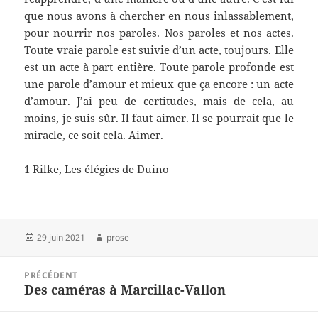
que nous avons à chercher en nous inlassablement,
pour nourrir nos paroles. Nos paroles et nos actes.
Toute vraie parole est suivie d’un acte, toujours. Elle
est un acte à part entière. Toute parole profonde est
une parole d’amour et mieux que ça encore : un acte
d’amour. J’ai peu de certitudes, mais de cela, au
moins, je suis sûr. Il faut aimer. Il se pourrait que le
miracle, ce soit cela. Aimer.
1 Rilke, Les élégies de Duino
Publié
Auteur
29 juin 2021
prose
le
Navigation
PRÉCÉDENT
de
Des caméras à Marcillac-Vallon
Article
l’article
précédent :