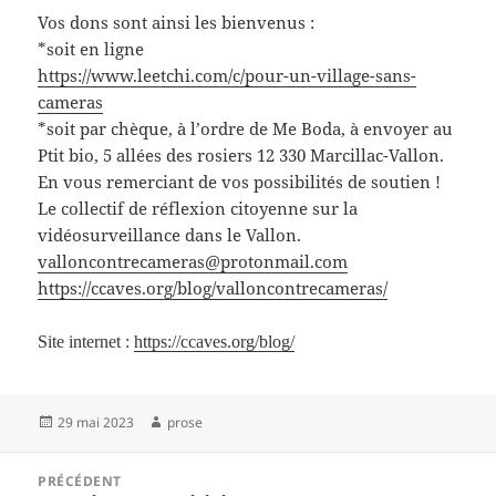
Vos dons sont ainsi les bienvenus :
*soit en ligne
https://www.leetchi.com/c/pour-un-village-sans-
cameras
*soit par chèque, à l’ordre de Me Boda, à envoyer au
Ptit bio, 5 allées des rosiers 12 330 Marcillac-Vallon.
En vous remerciant de vos possibilités de soutien !
Le collectif de réflexion citoyenne sur la
vidéosurveillance dans le Vallon.
valloncontrecameras@protonmail.com
https://ccaves.org/blog/valloncontrecameras/
Site internet :
https://ccaves.org/blog/
Publié
Auteur
29 mai 2023
prose
le
Navigation
PRÉCÉDENT
de