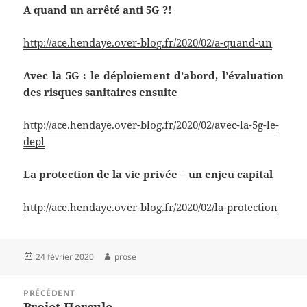
A quand un arrêté anti 5G ?!
http://ace.hendaye.over-blog.fr/2020/02/a-quand-un
Avec la 5G : le déploiement d’abord, l’évaluation
des risques sanitaires ensuite
http://ace.hendaye.over-blog.fr/2020/02/avec-la-5g-le-
depl
La protection de la vie privée – un enjeu capital
http://ace.hendaye.over-blog.fr/2020/02/la-protection
Publié
Auteur
24 février 2020
prose
le
Navigation
PRÉCÉDENT
de