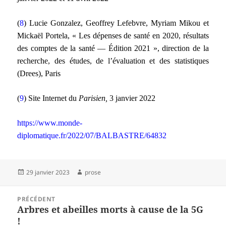
(
8
) Lucie Gonzalez, Geoffrey Lefebvre, Myriam Mikou et
Mickaël Portela, « Les dépenses de santé en 2020, résultats
des comptes de la santé — Édition 2021 », direction de la
recherche, des études, de l’évaluation et des statistiques
(Drees), Paris
(
9
) Site Internet du
Parisien,
3 janvier 2022
https://www.monde-
diplomatique.fr/2022/07/BALBASTRE/64832
Publié
Auteur
29 janvier 2023
prose
le
Navigation
PRÉCÉDENT
de
Arbres et abeilles morts à cause de la 5G
Article
l’article
!
précédent :