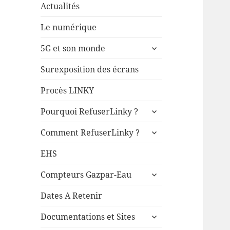
Actualités
Le numérique
ouvrir
5G et son monde
le
sous-
Surexposition des écrans
menu
Procès LINKY
ouvrir
Pourquoi RefuserLinky ?
le
ouvrir
sous-
Comment RefuserLinky ?
le
menu
sous-
EHS
menu
ouvrir
Compteurs Gazpar-Eau
le
sous-
Dates A Retenir
menu
ouvrir
Documentations et Sites
le