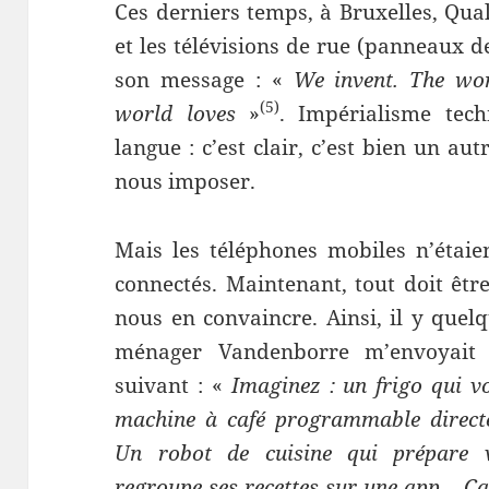
Ces derniers temps, à Bruxelles, Qua
et les télévisions de rue (panneaux 
son message : «
We invent. The wor
(5)
world loves
»
. Impérialisme tech
langue : c’est clair, c’est bien un aut
nous imposer.
Mais les téléphones mobiles n’étaie
connectés. Maintenant, tout doit êtr
nous en convaincre. Ainsi, il y quelq
ménager Vandenborre m’envoyait 
suivant : «
Imaginez : un frigo qui vo
machine à café programmable direct
Un robot de cuisine qui prépare 
regroupe ses recettes sur une app… Ça v