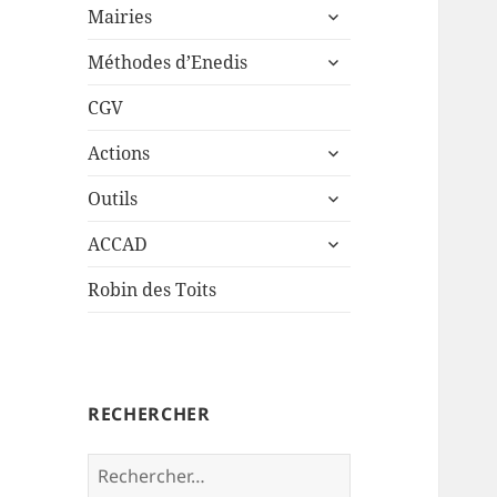
ouvrir
sous-
Mairies
le
menu
ouvrir
sous-
Méthodes d’Enedis
le
menu
sous-
CGV
menu
ouvrir
Actions
le
ouvrir
sous-
Outils
le
menu
ouvrir
sous-
ACCAD
le
menu
sous-
Robin des Toits
menu
RECHERCHER
Rechercher :