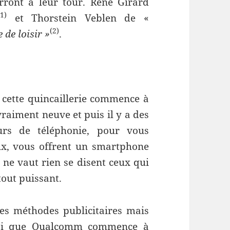
erront à leur tour. René Girard
(1)
et Thorstein Veblen de «
(2)
 de loisir »
.
r cette quincaillerie commence à
raiment neuve et puis il y a des
urs de téléphonie, pour vous
x, vous offrent un smartphone
a ne vaut rien se disent ceux qui
tout puissant.
lles méthodes publicitaires mais
insi que Qualcomm commence à