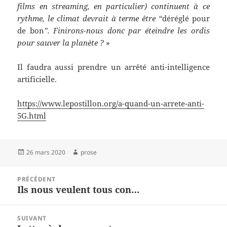
films en streaming, en particulier) continuent à ce
rythme, le climat devrait à terme être “
déréglé pour
de bon
”. Finirons-nous donc par éteindre les ordis
pour sauver la planète ?
»
Il faudra aussi prendre un arrêté anti-intelligence
artificielle.
https://www.lepostillon.org/a-quand-un-arrete-anti-
5G.html
Publié
Auteur
26 mars 2020
prose
le
Navigation
PRÉCÉDENT
de
Ils nous veulent tous con…
Article
l’article
précédent :
SUIVANT