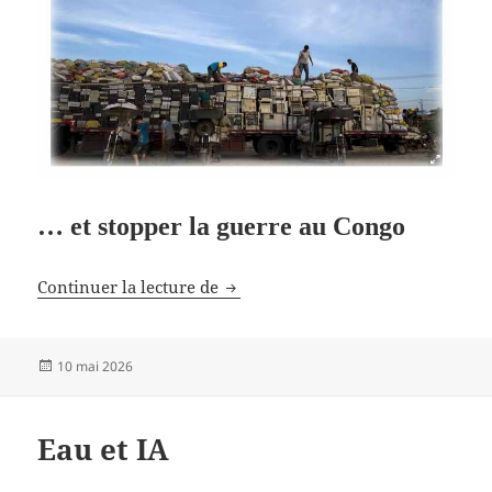
… et stopper la guerre au Congo
Sortir du numérique
Continuer la lecture de
Publié
10 mai 2026
le
Eau et IA