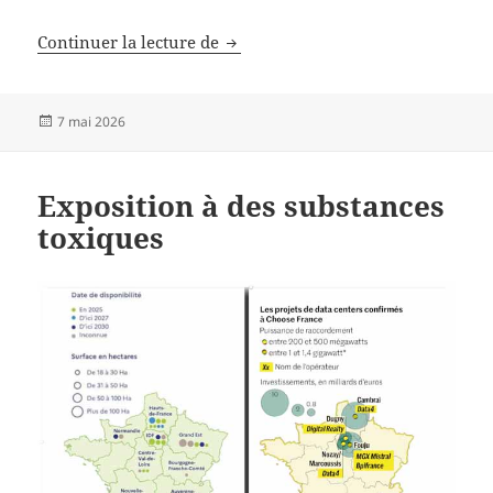
Le numérique est-il vraiment la p
Continuer la lecture de
Publié
7 mai 2026
le
Exposition à des substances
toxiques