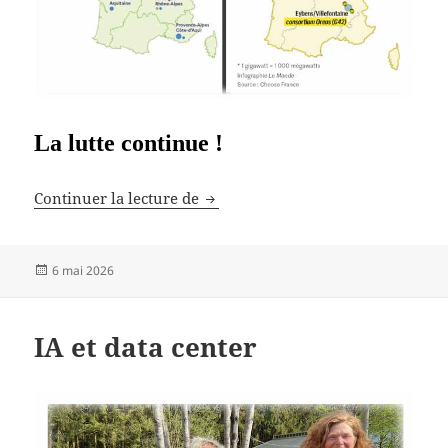
La lutte continue !
Exposition à des substances toxiq
Continuer la lecture de
Publié
6 mai 2026
le
IA et data center