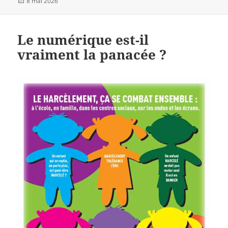
Publié
8 mai 2026
le
Le numérique est-il
vraiment la panacée ?