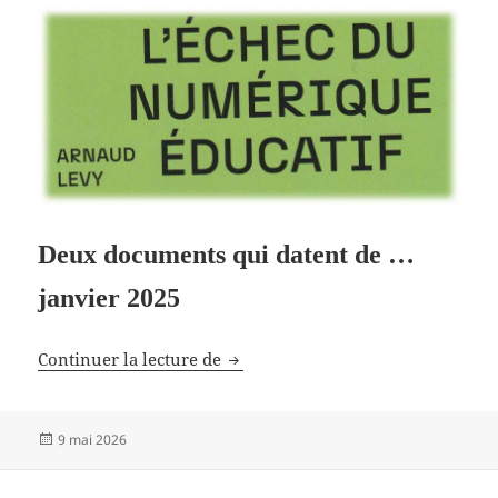
Deux documents qui datent de …
janvier 2025
Eau et IA
Continuer la lecture de
Publié
9 mai 2026
le