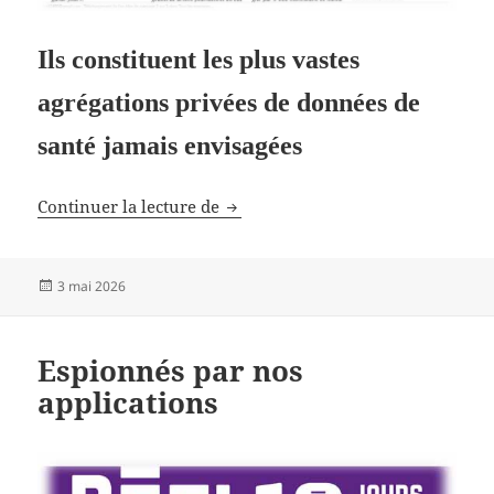
Ils constituent les plus vastes
agrégations privées de données de
santé jamais envisagées
Les géants de la tech
Continuer la lecture de
Publié
3 mai 2026
le
Espionnés par nos
applications