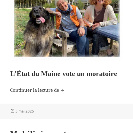
L’État du Maine vote un moratoire
IA et data center
Continuer la lecture de
Publié
5 mai 2026
le