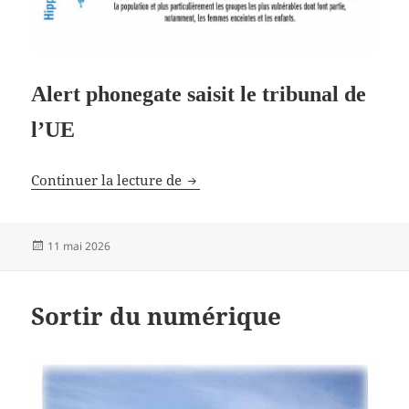
Alert phonegate saisit le tribunal de
l’UE
Opacité de la Commission europé
Continuer la lecture de
Publié
11 mai 2026
le
Sortir du numérique