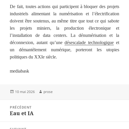
De fait, toutes actions qui participent à bloquer des projets
industriels alimentant la numérisation et l’électrification
doivent être soutenus, au même titre que tout ce qui sabote
les projets miniers, la production électronique et
l’installation de data centers. La dénumérisation et la
déconnexion, autant qu’une
désescalade technologique
et
un démantèlement numérique, porteront les utopies
politiques du XXIe siècle.
mediabask
Publié
Auteur
10 mai 2026
prose
le
Navigation
PRÉCÉDENT
de
Eau et IA
Article
l’article
précédent :