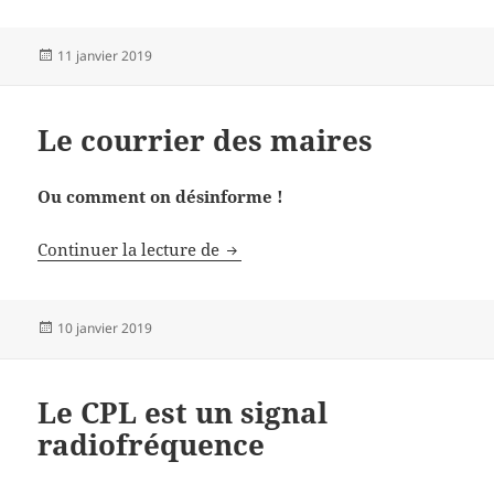
Publié
11 janvier 2019
le
Le courrier des maires
Ou comment on désinforme !
Le courrier des maires
Continuer la lecture de
Publié
10 janvier 2019
le
Le CPL est un signal
radiofréquence