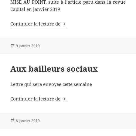
MISE AU POINT, suite à l’article paru dans la revue
Capital en janvier 2019
Le CPL est un signal radiofréquen
Continuer la lecture de
Publié
9 janvier 2019
le
Aux bailleurs sociaux
Lettre qui sera envoyée cette semaine
Aux bailleurs sociaux
Continuer la lecture de
Publié
8 janvier 2019
le