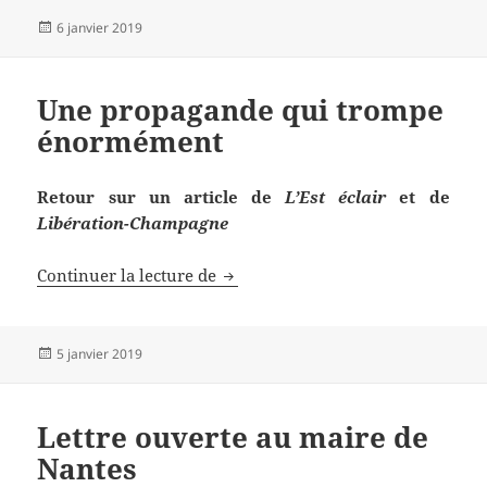
Publié
6 janvier 2019
le
Une propagande qui trompe
énormément
Retour sur un article de
L’Est éclair
et de
Libération-Champagne
Une propagande qui trompe éno
Continuer la lecture de
Publié
5 janvier 2019
le
Lettre ouverte au maire de
Nantes