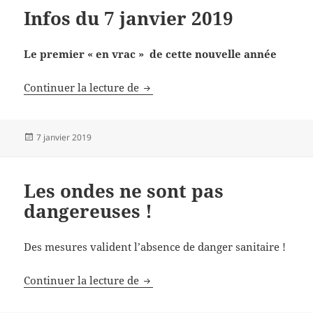
Infos du 7 janvier 2019
Le premier « en vrac » de cette nouvelle année
Infos du 7 janvier 2019
Continuer la lecture de
Publié
7 janvier 2019
le
Les ondes ne sont pas
dangereuses !
Des mesures valident l’absence de danger sanitaire !
Les ondes ne sont pas dangereuses
Continuer la lecture de