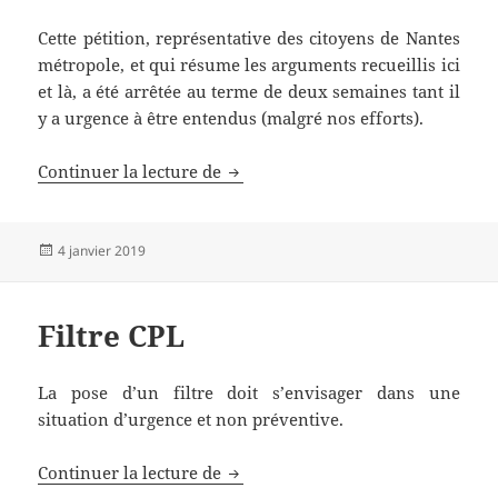
Cette pétition, représentative des citoyens de Nantes
métropole, et qui résume les arguments recueillis ici
et là, a été arrêtée au terme de deux semaines tant il
y a urgence à être entendus (malgré nos efforts).
Lettre ouverte au maire de Nantes
Continuer la lecture de
Publié
4 janvier 2019
le
Filtre CPL
La pose d’un filtre doit s’envisager dans une
situation d’urgence et non préventive.
Filtre CPL
Continuer la lecture de