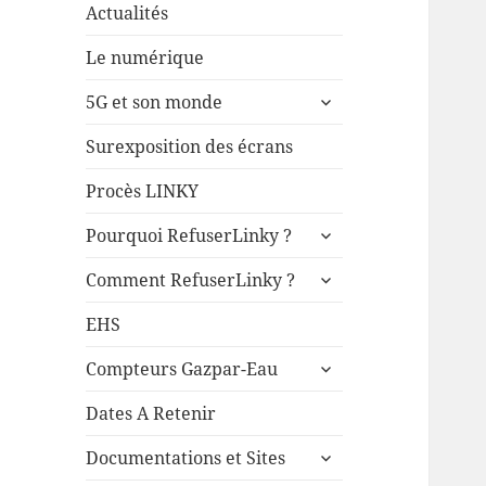
Actualités
Le numérique
ouvrir
5G et son monde
le
sous-
Surexposition des écrans
menu
Procès LINKY
ouvrir
Pourquoi RefuserLinky ?
le
ouvrir
sous-
Comment RefuserLinky ?
le
menu
sous-
EHS
menu
ouvrir
Compteurs Gazpar-Eau
le
sous-
Dates A Retenir
menu
ouvrir
Documentations et Sites
le