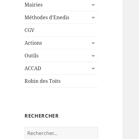
ouvrir
sous-
Mairies
le
menu
ouvrir
sous-
Méthodes d’Enedis
le
menu
sous-
CGV
menu
ouvrir
Actions
le
ouvrir
sous-
Outils
le
menu
ouvrir
sous-
ACCAD
le
menu
sous-
Robin des Toits
menu
RECHERCHER
Rechercher :