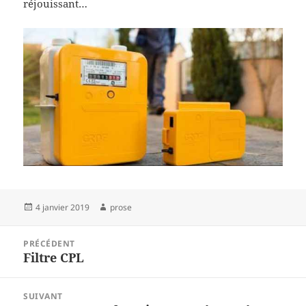
réjouissant…
Publié
Auteur
4 janvier 2019
prose
le
Navigation
PRÉCÉDENT
de
Filtre CPL
Article
l’article
précédent :
SUIVANT