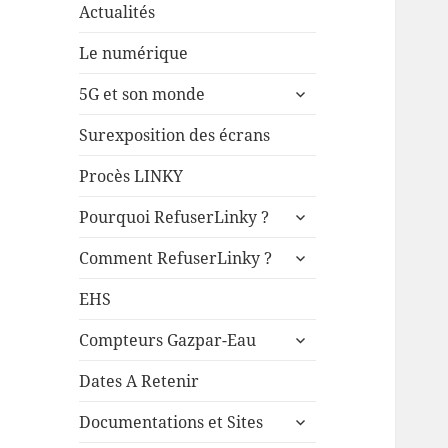
Actualités
Le numérique
ouvrir
5G et son monde
le
sous-
Surexposition des écrans
menu
Procès LINKY
ouvrir
Pourquoi RefuserLinky ?
le
ouvrir
sous-
Comment RefuserLinky ?
le
menu
sous-
EHS
menu
ouvrir
Compteurs Gazpar-Eau
le
sous-
Dates A Retenir
menu
ouvrir
Documentations et Sites
le