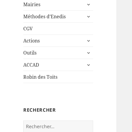
ouvrir
sous-
Mairies
le
menu
ouvrir
sous-
Méthodes d’Enedis
le
menu
sous-
CGV
menu
ouvrir
Actions
le
ouvrir
sous-
Outils
le
menu
ouvrir
sous-
ACCAD
le
menu
sous-
Robin des Toits
menu
RECHERCHER
Rechercher :